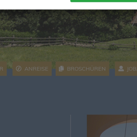
R
ANREISE
BROSCHÜREN
JOB