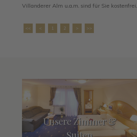
Villanderer Alm u.a.m. sind für Sie kostenfrei.
<<
<
1
2
>
>>
Unsere Zimmer &
Suiten