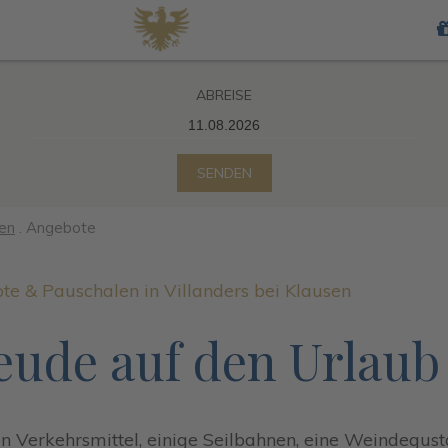
ABREISE
SENDEN
Adults
only
en
.
Angebote
e & Pauschalen in Villanders bei Klausen
eude auf den Urlaub
hen Verkehrsmittel, einige Seilbahnen, eine Weindegus