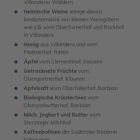
Villanderer Wäldern
Heimische Weine
(einige davon
biodynamisch) von kleinen Weingütern
wie z.B. vom Oberfurnerhof und Röckhof
in Villanders
Honig
aus Villanders und vom
Plattnerhof, Ritten
Äpfel
vom Clementihof, Klausen
Getrocknete Früchte
vom
Obergostnerhof, Klausen
Apfelsaft v
om Oberfallerhof, Barbian
Biologische Kräutertees
vom
Oberpallwitterhof, Barbian
Milch, Joghurt und Butte
r vom
Sterzinger Milchhof
Kaffeebohnen
der Südtiroler Rösterei
Schreyögg