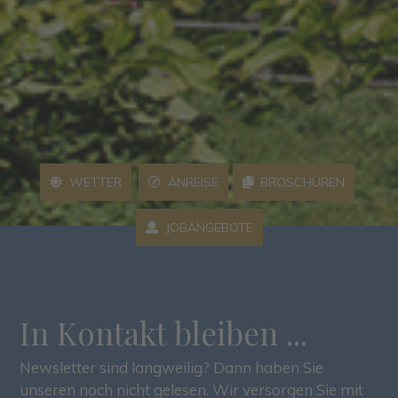
WETTER
ANREISE
BROSCHÜREN
JOBANGEBOTE
In Kontakt bleiben ...
Newsletter sind langweilig? Dann haben Sie
unseren noch nicht gelesen. Wir versorgen Sie mit