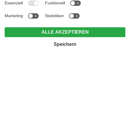
Weingenuss &
Genusswandern im südlichen
Eisacktal
vom
06.09.2026
bis
18.10.2026
7 Nächte ab 917 € pro Person
Erntezeit ist Genusszeit: Geführte Wanderungen im
sonnigen Mittelgebirge und Genusstouren mit
feinen Verkostungen!