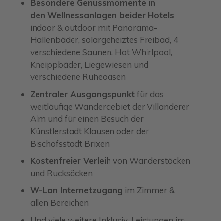
Besondere Genussmomente in
den
Wellnessanlagen beider Hotels
indoor & outdoor mit Panorama-
Hallenbäder, solargeheiztes Freibad, 4
verschiedene Saunen, Hot Whirlpool,
Kneippbäder, Liegewiesen und
verschiedene Ruheoasen
Zentraler Ausgangspunkt
für das
weitläufige Wandergebiet der Villanderer
Alm und für einen Besuch der
Künstlerstadt Klausen oder der
Bischofsstadt Brixen
Kostenfreier Verleih
von Wanderstöcken
und Rucksäcken
W-Lan Internetzugang
im Zimmer &
allen Bereichen
Und viele weitere
Inklusiv-Leistungen
im