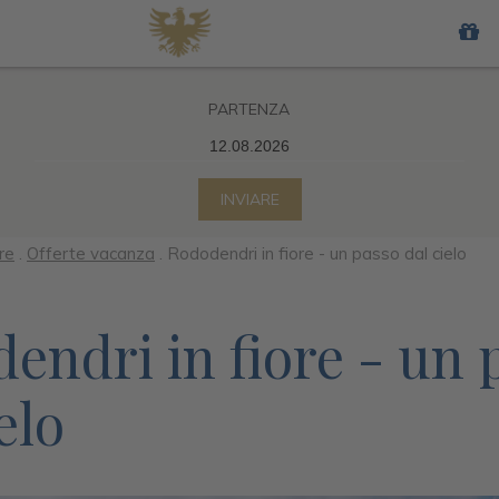
PARTENZA
INVIARE
Solo per
adulti
re
.
Offerte vacanza
.
Rododendri in fiore - un passo dal cielo
endri in fiore - un 
elo