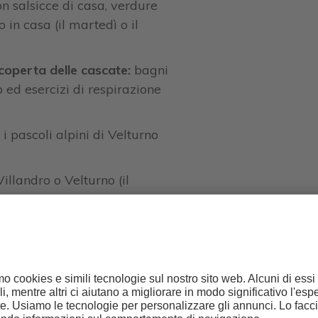
on salsicce di casa, verdure
o in casa (il martedì o il
scoperta delle cascate:
bagni
 ed esercizi di respirazione
 i pascoli alpini di Velturno
illandro o Velturno (il
ne e zaini
 montagna e per caminate
ale anche per le visite delle