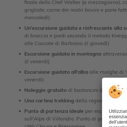
finale dello Chef Walter (a mezzogiorno), c
grigliate, carne dei nostri bovini e pane fatt
mercoledì)
Un'escursione guidata e rinfrescante a
lla 
di braccia e piedi secondo il metodo Kneipp
alle Cascate di Barbiano (il giovedì)
Escursione guidata in montagna
attraverso
(il venerdí)
Escursione guidata all'alba
alle malghe di V
venerdi)
Noleggio gratuito
di bastoncini da escursio
Una cartina trekking
della regione
Punto di partenza ideale
per escursioni in
sull'Alpe di Villandro. Punto di partenza ide
città Chiusa e Bressanone