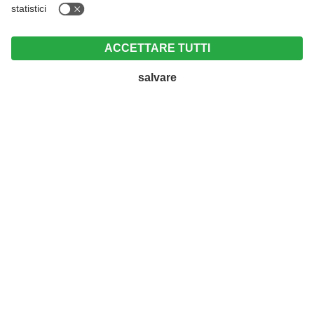
Vacanza attiva con il cane
dal 20.09.2026. al 18.10.2026
4 notti da 552 € per persona
Una vacanza serena per voi e per il vostro cane con
prati e boschi attorno all’hotel. Godetevi bellissime
escursioni con il vostro amico a quattro zampe e
lasciatevi coccolare da noi insieme al vostro
cucciolo.
All'offerta >
A TUTTE LE OFFERTE