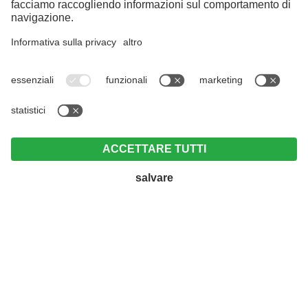
METEO
ARRIVO
Rimani in contatto ...
Le newsletter sono noiose? Beh, le nostre no! Vi
teniamo informati e vi forniremo preziosi consigli –
e c’è sempre anche qualcosa che vi farà sorridere.