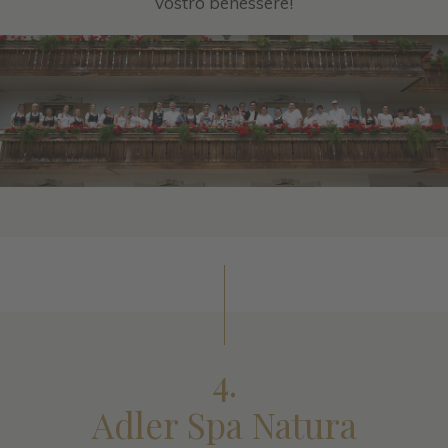
vostro benessere!
4.
Adler Spa Natura