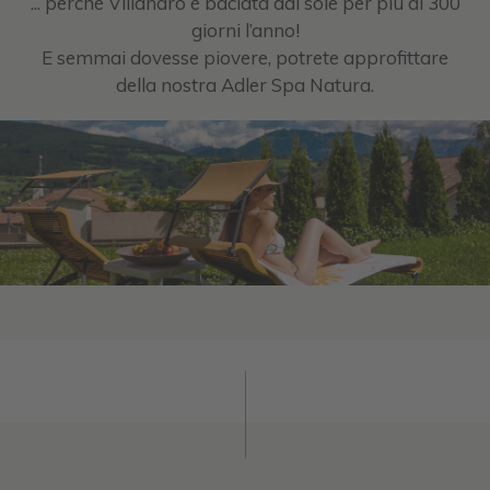
... perché Villandro è baciata dal sole per più di 300
giorni l’anno!
E semmai dovesse piovere, potrete approfittare
della nostra Adler Spa Natura.